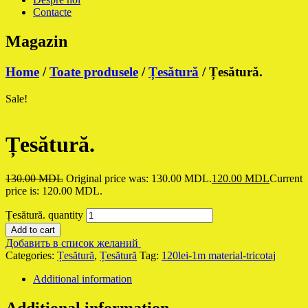
Contacte
Magazin
Home
/
Toate produsele
/
Țesătură
/ Țesătură.
Sale!
Țesătură.
130.00
MDL
Original price was: 130.00 MDL.
120.00
MDL
Current
price is: 120.00 MDL.
Țesătură. quantity
Add to cart
Добавить в список желаний
Categories:
Țesătură
,
Țesătură
Tag:
120lei-1m material-tricotaj
Additional information
Additional information