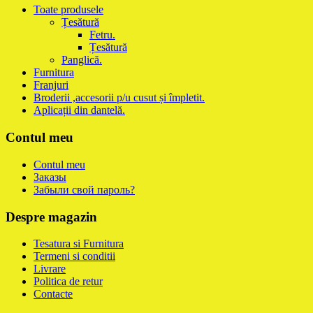
Toate produsele
Țesătură
Fetru.
Țesătură
Panglică.
Furnitura
Franjuri
Broderii ,accesorii p/u cusut și împletit.
Aplicații din dantelă.
Contul meu
Contul meu
Заказы
Забыли свой пароль?
Despre magazin
Tesatura si Furnitura
Termeni si conditii
Livrare
Politica de retur
Contacte