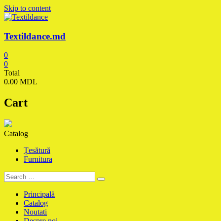
Skip to content
Textildance.md
0
0
Total
0.00 MDL
Cart
Catalog
Țesătură
Furnitura
Principală
Catalog
Noutati
Despre noi