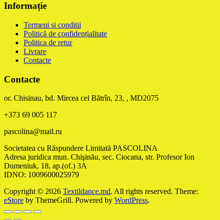
Informație
Termeni si conditii
Politică de confidențialitate
Politica de retur
Livrare
Contacte
Contacte
or. Chisinau, bd. Mircea cel Bătrîn, 23, , MD2075
+373 69 005 117
pascolina@mail.ru
Societatea cu Răspundere Limitată PASCOLINA
Adresa juridica mun. Chişinău, sec. Ciocana, str. Profesor Ion
Dumeniuk, 18, ap.(of.) 3A
IDNO: 1009600025979
Copyright © 2026
Textildance.md
. All rights reserved. Theme:
eStore
by ThemeGrill. Powered by
WordPress
.