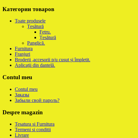
Категории товаров
Toate produsele
Țesătură
Fetru.
Țesătură
Panglică.
Furnitura
Franjuri
Broderii ,accesorii p/u cusut și împletit.
Aplicații din dantelă.
Contul meu
Contul meu
Заказы
Забыли свой пароль?
Despre magazin
Tesatura si Furnitura
Termeni si conditii
Livrare