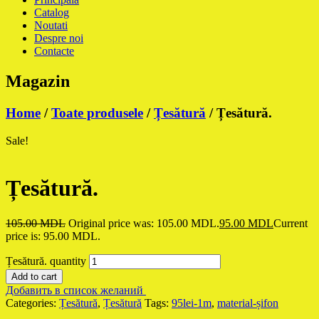
Catalog
Noutati
Despre noi
Contacte
Magazin
Home
/
Toate produsele
/
Țesătură
/ Țesătură.
Sale!
Țesătură.
105.00
MDL
Original price was: 105.00 MDL.
95.00
MDL
Current
price is: 95.00 MDL.
Țesătură. quantity
Add to cart
Добавить в список желаний
Categories:
Țesătură
,
Țesătură
Tags:
95lei-1m
,
material-șifon