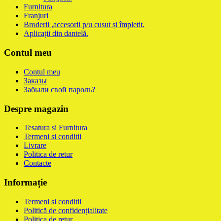
Furnitura
Franjuri
Broderii ,accesorii p/u cusut și împletit.
Aplicații din dantelă.
Contul meu
Contul meu
Заказы
Забыли свой пароль?
Despre magazin
Tesatura si Furnitura
Termeni si conditii
Livrare
Politica de retur
Contacte
Informație
Termeni si conditii
Politică de confidențialitate
Politica de retur