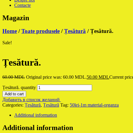
Contacte
Magazin
Home
/
Toate produsele
/
Țesătură
/ Țesătură.
Sale!
Țesătură.
60.00
MDL
Original price was: 60.00 MDL.
50.00
MDL
Current pric
Țesătură. quantity
Add to cart
Добавить в список желаний
Categories:
Țesătură
,
Țesătură
Tag:
50lei-1m material-organza
Additional information
Additional information