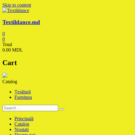
Skip to content
Textildance.md
0
0
Total
0.00 MDL
Cart
Catalog
Țesătură
Furnitura
Principală
Catalog
Noutati
Despre noi