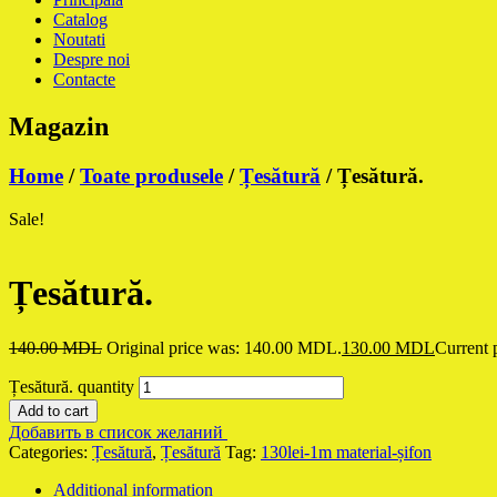
Catalog
Noutati
Despre noi
Contacte
Magazin
Home
/
Toate produsele
/
Țesătură
/ Țesătură.
Sale!
Țesătură.
140.00
MDL
Original price was: 140.00 MDL.
130.00
MDL
Current 
Țesătură. quantity
Add to cart
Добавить в список желаний
Categories:
Țesătură
,
Țesătură
Tag:
130lei-1m material-șifon
Additional information