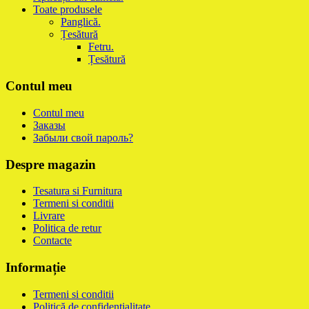
Toate produsele
Panglică.
Țesătură
Fetru.
Țesătură
Contul meu
Contul meu
Заказы
Забыли свой пароль?
Despre magazin
Tesatura si Furnitura
Termeni si conditii
Livrare
Politica de retur
Contacte
Informație
Termeni si conditii
Politică de confidențialitate