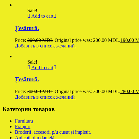
Sale!
Add to cart
Țesătură.
Price:
200.00
MDL
Original price was: 200.00 MDL.
190.00
M
Добавить в список желаний
Sale!
Add to cart
Țesătură.
Price:
300.00
MDL
Original price was: 300.00 MDL.
280.00
M
Добавить в список желаний
Категории товаров
Furnitura
Franjuri
Broderii ,accesorii p/u cusut și împletit.
Aplicații din dantelă.