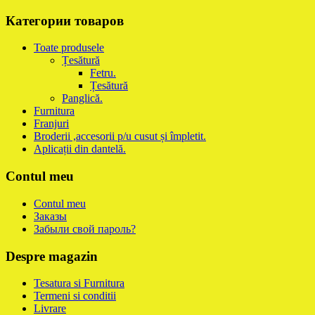
Категории товаров
Toate produsele
Țesătură
Fetru.
Țesătură
Panglică.
Furnitura
Franjuri
Broderii ,accesorii p/u cusut și împletit.
Aplicații din dantelă.
Contul meu
Contul meu
Заказы
Забыли свой пароль?
Despre magazin
Tesatura si Furnitura
Termeni si conditii
Livrare