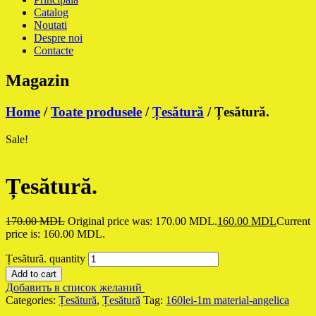
Catalog
Noutati
Despre noi
Contacte
Magazin
Home
/
Toate produsele
/
Țesătură
/ Țesătură.
Sale!
Țesătură.
170.00
MDL
Original price was: 170.00 MDL.
160.00
MDL
Current
price is: 160.00 MDL.
Țesătură. quantity
Add to cart
Добавить в список желаний
Categories:
Țesătură
,
Țesătură
Tag:
160lei-1m material-angelica