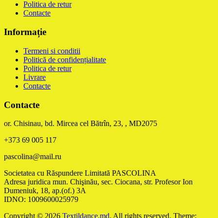
Politica de retur
Contacte
Informație
Termeni si conditii
Politică de confidențialitate
Politica de retur
Livrare
Contacte
Contacte
or. Chisinau, bd. Mircea cel Bătrîn, 23, , MD2075
+373 69 005 117
pascolina@mail.ru
Societatea cu Răspundere Limitată PASCOLINA
Adresa juridica mun. Chişinău, sec. Ciocana, str. Profesor Ion
Dumeniuk, 18, ap.(of.) 3A
IDNO: 1009600025979
Copyright © 2026
Textildance.md
. All rights reserved. Theme: