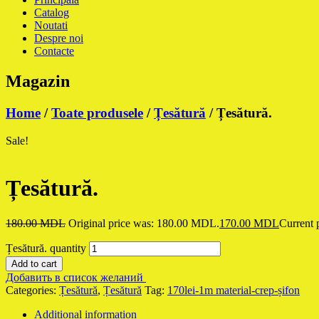
Catalog
Noutati
Despre noi
Contacte
Magazin
Home
/
Toate produsele
/
Țesătură
/ Țesătură.
Sale!
Țesătură.
180.00
MDL
Original price was: 180.00 MDL.
170.00
MDL
Current 
Țesătură. quantity
Add to cart
Добавить в список желаний
Categories:
Țesătură
,
Țesătură
Tag:
170lei-1m material-crep-șifon
Additional information