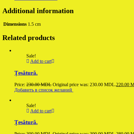
Additional information
Dimensions
1.5 cm
Related products
Sale!
Add to cart
Țesătură.
Price:
230.00
MDL
Original price was: 230.00 MDL.
220.00
M
Добавить в список желаний
Sale!
Add to cart
Țesătură.
Price:
300.00
MDL
Original price was: 300.00 MDL.
280.00
M