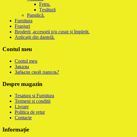
Fetru.
Țesătură
Panglică.
Furnitura
Franjuri
Broderii ,accesorii p/u cusut și împletit.
Aplicații din dantelă.
Contul meu
Contul meu
Заказы
Забыли свой пароль?
Despre magazin
Tesatura si Furnitura
Termeni si conditii
Livrare
Politica de retur
Contacte
Informație