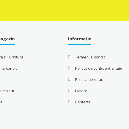
300.00 MDL.
280.00 MDL.
280.00
agazin
Informație
a si Furnitura
Termeni si conditii
 si conditii
Politică de confidențialitate
Politica de retur
a de retur
Livrare
te
Contacte