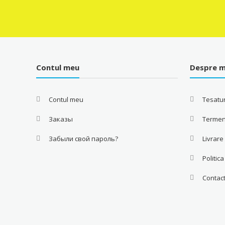
230.00 MDL.
220.00 MDL.
Contul meu
Despre m
Contul meu
Tesatur
Заказы
Termeni
Забыли свой пароль?
Livrare
Politic
Contac