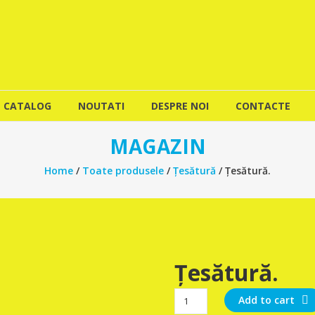
CATALOG
NOUTATI
DESPRE NOI
CONTACTE
MAGAZIN
Home
/
Toate produsele
/
Țesătură
/ Țesătură.
Țesătură.
Țesătură.
Add to cart
quantity