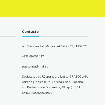
 MDL.
260.00 MDL.
230.00 MDL.
220.00 MDL.
Contacte
or. Chisinau, bd. Mircea cel Bătrîn, 23, , MD2075
+373 69 005 117
pascolina@mail.ru
Societatea cu Răspundere Limitată PASCOLINA
Adresa juridica mun. Chişinău, sec. Ciocana,
str. Profesor Ion Dumeniuk, 18, ap.(of.) 3A
IDNO: 1009600025979