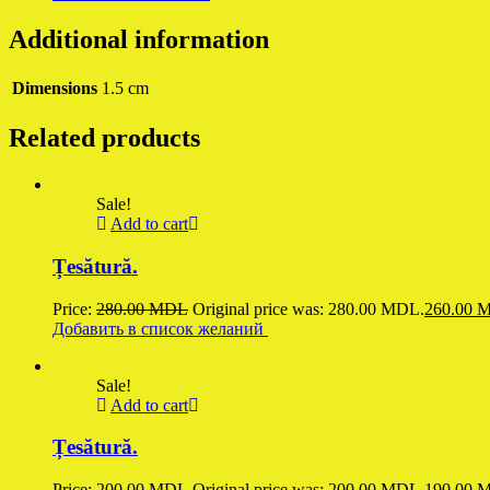
Additional information
Dimensions
1.5 cm
Related products
Sale!
Add to cart
Țesătură.
Price:
280.00
MDL
Original price was: 280.00 MDL.
260.00
M
Добавить в список желаний
Sale!
Add to cart
Țesătură.
Price:
200.00
MDL
Original price was: 200.00 MDL.
190.00
M