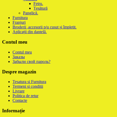
Fetru.
Țesătură
Panglică.
Furnitura
Franjuri
Broderii ,accesorii p/u cusut și împletit.
Aplicații din dantelă.
Contul meu
Contul meu
Заказы
Забыли свой пароль?
Despre magazin
Tesatura si Furnitura
Termeni si conditii
Livrare
Politica de retur
Contacte
Informație