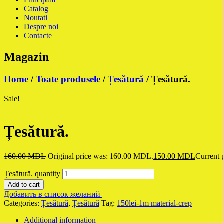
Catalog
Noutati
Despre noi
Contacte
Magazin
Home
/
Toate produsele
/
Țesătură
/ Țesătură.
Sale!
Țesătură.
160.00
MDL
Original price was: 160.00 MDL.
150.00
MDL
Current 
Țesătură. quantity
Add to cart
Добавить в список желаний
Categories:
Țesătură
,
Țesătură
Tag:
150lei-1m material-crep
Additional information