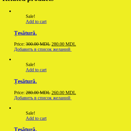
Sale!
Add to cart
Țesătură.
Original
Current
Price:
300.00
MDL
280.00
MDL
price
price
Добавить в список желаний
was:
is:
300.00 MDL.
280.00 MDL.
Sale!
Add to cart
Țesătură.
Original
Current
Price:
280.00
MDL
260.00
MDL
price
price
Добавить в список желаний
was:
is:
280.00 MDL.
260.00 MDL.
Sale!
Add to cart
Țesătură.