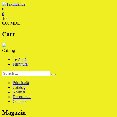
Skip
to
0
content
Textildance.md
0
Total
0.00 MDL
Cart
Catalog
Țesătură
Furnitura
Principală
Catalog
Noutati
Despre noi
Contacte
Magazin