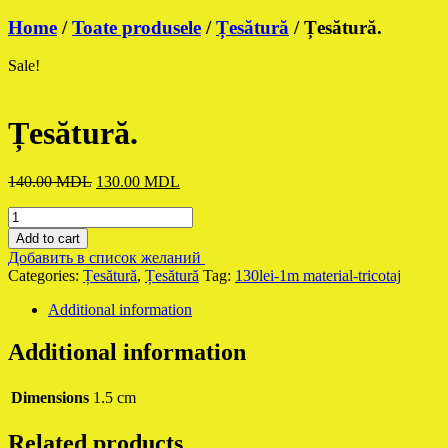
Home
/
Toate produsele
/
Țesătură
/ Țesătură.
Sale!
Țesătură.
Original
Current
140.00
MDL
130.00
MDL
price
price
Țesătură.
was:
is:
quantity
140.00 MDL.
130.00 MDL.
Add to cart
Добавить в список желаний
Categories:
Țesătură
,
Țesătură
Tag:
130lei-1m material-tricotaj
Additional information
Additional information
Dimensions
1.5 cm
Related products