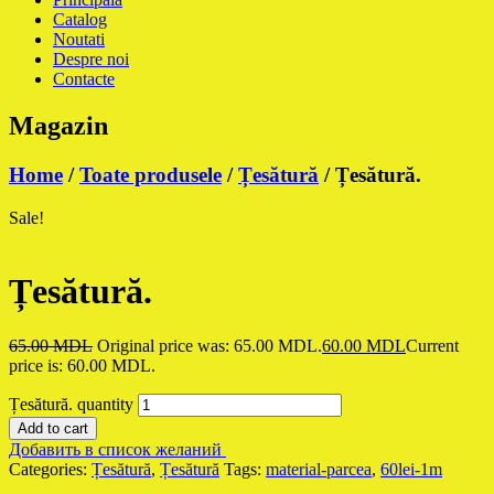
Catalog
Noutati
Despre noi
Contacte
Magazin
Home
/
Toate produsele
/
Țesătură
/ Țesătură.
Sale!
Țesătură.
65.00
MDL
Original price was: 65.00 MDL.
60.00
MDL
Current
price is: 60.00 MDL.
Țesătură. quantity
Add to cart
Добавить в список желаний
Categories:
Țesătură
,
Țesătură
Tags:
material-parcea
,
60lei-1m