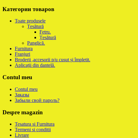
Категории товаров
Toate produsele
Țesătură
Fetru.
Țesătură
Panglică.
Furnitura
Franjuri
Broderii ,accesorii p/u cusut și împletit.
Aplicații din dantelă.
Contul meu
Contul meu
Заказы
Забыли свой пароль?
Despre magazin
Tesatura si Furnitura
Termeni si conditii
Livrare