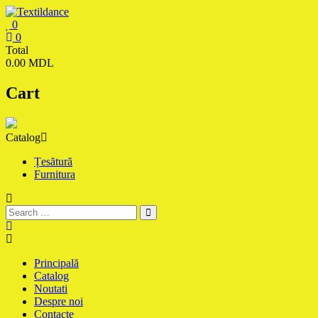
Skip
to
0
content
Textildance.md
0
Total
0.00 MDL
Cart
Catalog
Țesătură
Furnitura
Principală
Catalog
Noutati
Despre noi
Contacte