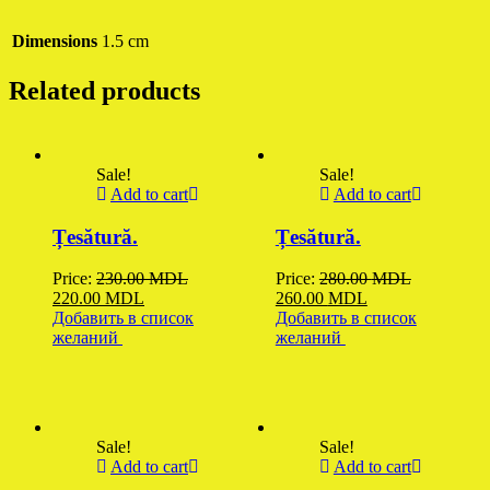
Dimensions
1.5 cm
Related products
Sale!
Sale!
Add to cart
Add to cart
Țesătură.
Țesătură.
Price:
230.00
MDL
Price:
280.00
MDL
Original
Current
Original
Current
220.00
MDL
260.00
MDL
price
price
price
price
Добавить в список
Добавить в список
was:
is:
was:
is:
желаний
желаний
230.00 MDL.
220.00 MDL.
280.00 MDL.
260.00 MDL.
Sale!
Sale!
Add to cart
Add to cart