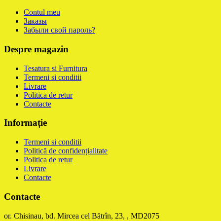
Contul meu
Заказы
Забыли свой пароль?
Despre magazin
Tesatura si Furnitura
Termeni si conditii
Livrare
Politica de retur
Contacte
Informație
Termeni si conditii
Politică de confidențialitate
Politica de retur
Livrare
Contacte
Contacte
or. Chisinau, bd. Mircea cel Bătrîn, 23, , MD2075