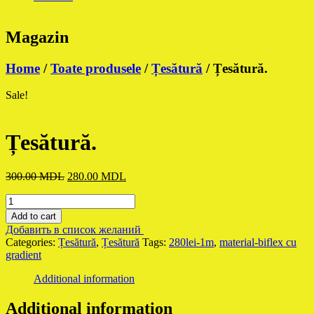
Magazin
Home
/
Toate produsele
/
Țesătură
/ Țesătură.
Sale!
Țesătură.
Original
Current
300.00
MDL
280.00
MDL
price
price
Țesătură.
was:
is:
quantity
300.00 MDL.
280.00 MDL.
Add to cart
Добавить в список желаний
Categories:
Țesătură
,
Țesătură
Tags:
280lei-1m
,
material-biflex cu
gradient
Additional information
Additional information