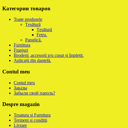
Категории товаров
Toate produsele
Țesătură
Țesătură
Fetru.
Panglică.
Furnitura
Franjuri
Broderii ,accesorii p/u cusut și împletit.
Aplicații din dantelă.
Contul meu
Contul meu
Заказы
Забыли свой пароль?
Despre magazin
Tesatura si Furnitura
Termeni si conditii
Livrare