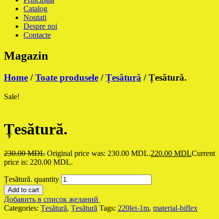
Catalog
Noutati
Despre noi
Contacte
Magazin
Home
/
Toate produsele
/
Țesătură
/ Țesătură.
Sale!
Țesătură.
230.00
MDL
Original price was: 230.00 MDL.
220.00
MDL
Current
price is: 220.00 MDL.
Țesătură. quantity
Add to cart
Добавить в список желаний
Categories:
Țesătură
,
Țesătură
Tags:
220lei-1m
,
material-biflex