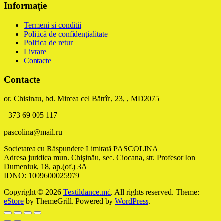
Informație
Termeni si conditii
Politică de confidențialitate
Politica de retur
Livrare
Contacte
Contacte
or. Chisinau, bd. Mircea cel Bătrîn, 23, , MD2075
+373 69 005 117
pascolina@mail.ru
Societatea cu Răspundere Limitată PASCOLINA
Adresa juridica mun. Chişinău, sec. Ciocana, str. Profesor Ion
Dumeniuk, 18, ap.(of.) 3A
IDNO: 1009600025979
Copyright © 2026
Textildance.md
. All rights reserved. Theme:
eStore
by ThemeGrill. Powered by
WordPress
.