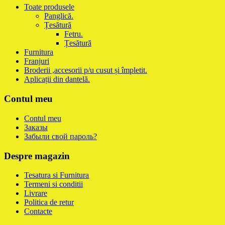
Toate produsele
Panglică.
Țesătură
Fetru.
Țesătură
Furnitura
Franjuri
Broderii ,accesorii p/u cusut și împletit.
Aplicații din dantelă.
Contul meu
Contul meu
Заказы
Забыли свой пароль?
Despre magazin
Tesatura si Furnitura
Termeni si conditii
Livrare
Politica de retur
Contacte