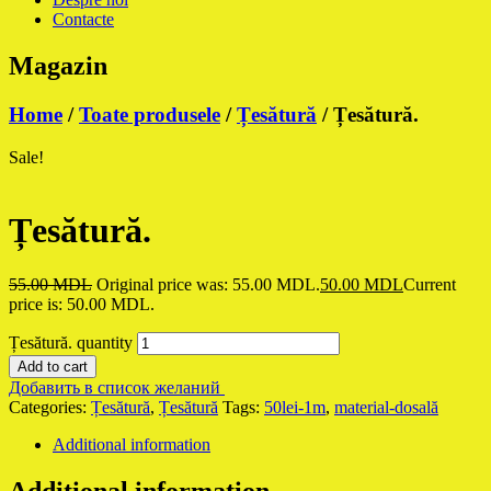
Contacte
Magazin
Home
/
Toate produsele
/
Țesătură
/ Țesătură.
Sale!
Țesătură.
55.00
MDL
Original price was: 55.00 MDL.
50.00
MDL
Current
price is: 50.00 MDL.
Țesătură. quantity
Add to cart
Добавить в список желаний
Categories:
Țesătură
,
Țesătură
Tags:
50lei-1m
,
material-dosală
Additional information
Additional information