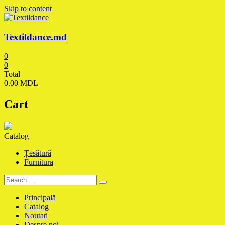
Skip to content
Textildance.md
0
0
Total
0.00 MDL
Cart
Catalog
Țesătură
Furnitura
Principală
Catalog
Noutati
Despre noi