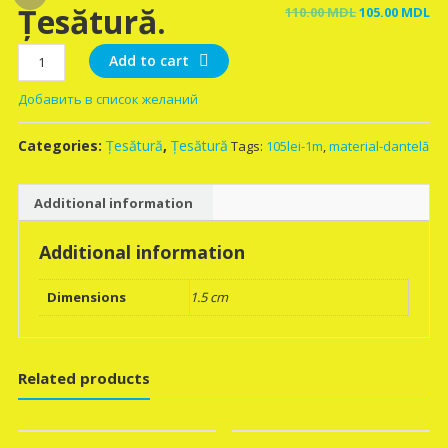
Țesătură.
Original
Cu
110.00
MDL
105.00
MDL
price
pr
Țesătură.
was:
is:
Add to cart
quantity
110.00 MDL.
10
Добавить в список желаний
Categories:
Țesătură
,
Țesătură
Tags:
105lei-1m
,
material-dantelă
Additional information
Additional information
Dimensions
1.5 cm
Related products