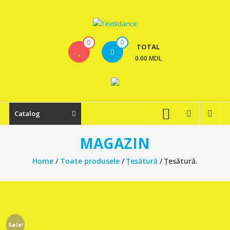
Skip
to
content
Textildance.md
0
0
TOTAL
0.00 MDL
Catalog
MAGAZIN
Home
/
Toate produsele
/
Țesătură
/ Țesătură.
Sale!