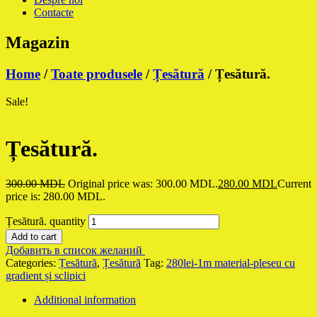
Contacte
Magazin
Home
/
Toate produsele
/
Țesătură
/ Țesătură.
Sale!
Țesătură.
300.00
MDL
Original price was: 300.00 MDL.
280.00
MDL
Current
price is: 280.00 MDL.
Țesătură. quantity
Add to cart
Добавить в список желаний
Categories:
Țesătură
,
Țesătură
Tag:
280lei-1m material-pleseu cu
gradient și sclipici
Additional information