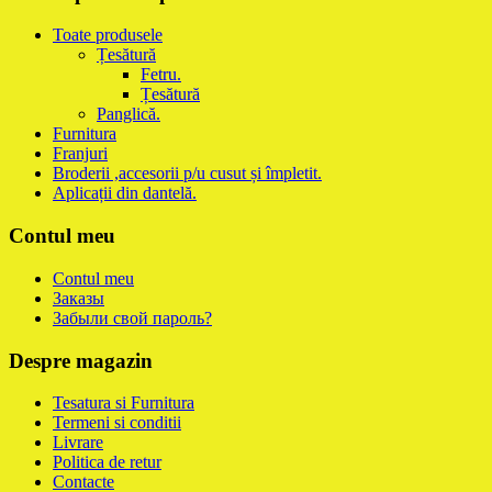
Toate produsele
Țesătură
Fetru.
Țesătură
Panglică.
Furnitura
Franjuri
Broderii ,accesorii p/u cusut și împletit.
Aplicații din dantelă.
Contul meu
Contul meu
Заказы
Забыли свой пароль?
Despre magazin
Tesatura si Furnitura
Termeni si conditii
Livrare
Politica de retur
Contacte