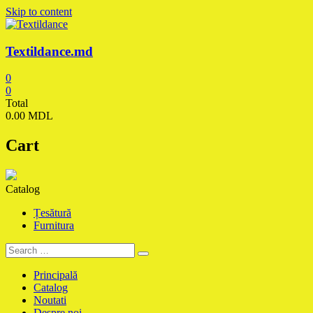
Skip to content
Textildance.md
0
0
Total
0.00 MDL
Cart
Catalog
Țesătură
Furnitura
Principală
Catalog
Noutati
Despre noi