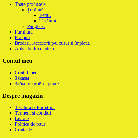
Toate produsele
Țesătură
Fetru.
Țesătură
Panglică.
Furnitura
Franjuri
Broderii ,accesorii p/u cusut și împletit.
Aplicații din dantelă.
Contul meu
Contul meu
Заказы
Забыли свой пароль?
Despre magazin
Tesatura si Furnitura
Termeni si conditii
Livrare
Politica de retur
Contacte