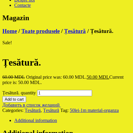
Contacte
Magazin
Home
/
Toate produsele
/
Țesătură
/ Țesătură.
Sale!
Țesătură.
60.00
MDL
Original price was: 60.00 MDL.
50.00
MDL
Current
price is: 50.00 MDL.
Țesătură. quantity
Add to cart
Добавить в список желаний
Categories:
Țesătură
,
Țesătură
Tag:
50lei-1m material-organza
Additional information
Additional information