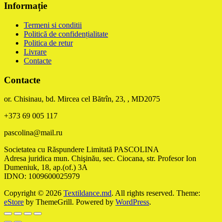
Informație
Termeni si conditii
Politică de confidențialitate
Politica de retur
Livrare
Contacte
Contacte
or. Chisinau, bd. Mircea cel Bătrîn, 23, , MD2075
+373 69 005 117
pascolina@mail.ru
Societatea cu Răspundere Limitată PASCOLINA
Adresa juridica mun. Chişinău, sec. Ciocana, str. Profesor Ion
Dumeniuk, 18, ap.(of.) 3A
IDNO: 1009600025979
Copyright © 2026
Textildance.md
. All rights reserved. Theme:
eStore
by ThemeGrill. Powered by
WordPress
.