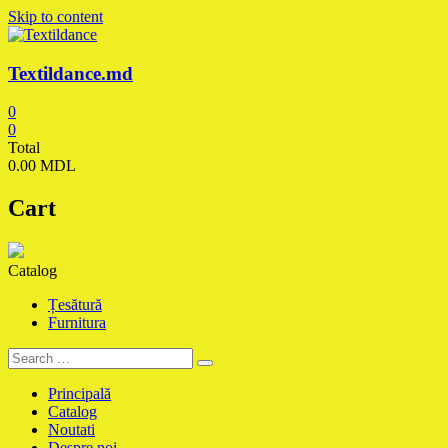
Skip to content
Textildance.md
0
0
Total
0.00 MDL
Cart
Catalog
Țesătură
Furnitura
Principală
Catalog
Noutati
Despre noi