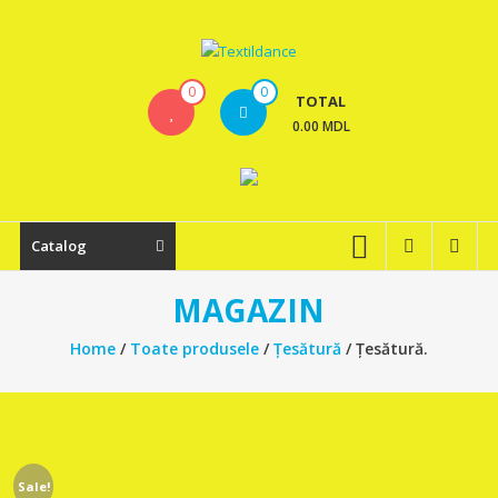
Skip
to
content
Textildance.md
0
0
TOTAL
0.00 MDL
Catalog
MAGAZIN
Home
/
Toate produsele
/
Țesătură
/ Țesătură.
Sale!