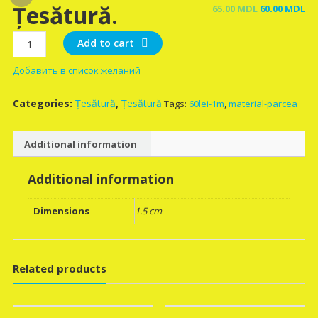
Țesătură.
Original
Cu
65.00
MDL
60.00
MDL
price
pr
Țesătură.
was:
is:
Add to cart
quantity
65.00 MDL.
60
Добавить в список желаний
Categories:
Țesătură
,
Țesătură
Tags:
60lei-1m
,
material-parcea
Additional information
Additional information
Dimensions
1.5 cm
Related products