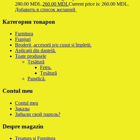
280.00 MDL.
260.00
MDL
Current price is: 260.00 MDL.
Добавить в список желаний
Категории товаров
Furnitura
Franjuri
Broderii ,accesorii p/u cusut și împletit.
Aplicații din dantelă.
Toate produsele
Țesătură
Fetru.
Țesătură
Panglică.
Contul meu
Contul meu
Заказы
Забыли свой пароль?
Despre magazin
Tesatura si Furnitura