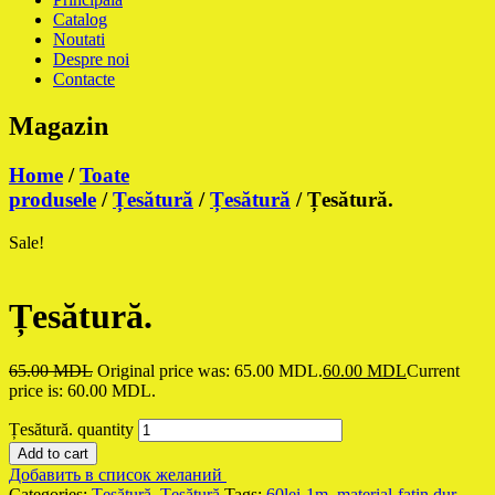
Catalog
Noutati
Despre noi
Contacte
Magazin
Home
/
Toate
produsele
/
Țesătură
/
Țesătură
/ Țesătură.
Sale!
Țesătură.
65.00
MDL
Original price was: 65.00 MDL.
60.00
MDL
Current
price is: 60.00 MDL.
Țesătură. quantity
Add to cart
Добавить в список желаний
Categories:
Țesătură
,
Țesătură
Tags:
60lei-1m
,
material-fatin dur